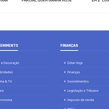
LUGAR
PARCIAL QUEM GANHA HOJE
EM 2º LU
ENIMENTO
FINANÇAS
 e Decoração
Dólar Hoje
bridades
Finanças
ma & TV
Investimentos
ura
Legislação e Tributos
tronomia
Imposto de renda