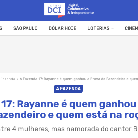
S
SÃO PAULO
DÓLAR HOJE
LOTERIAS
CINEM
A FAZENDA
WEB STORIES
 Fazenda
›
A Fazenda 17: Rayanne é quem ganhou a Prova do Fazendeiro e quem
A FAZENDA
 17: Rayanne é quem ganhou 
azendeiro e quem está na ro
ntre 4 mulheres, mas namorada do cantor Be