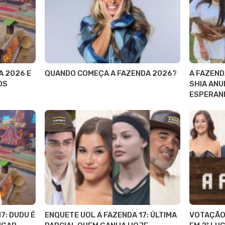
A 2026 E
QUANDO COMEÇA A FAZENDA 2026?
A FAZEND
OS
SHIA ANU
ESPERAND
7: DUDU É
ENQUETE UOL A FAZENDA 17: ÚLTIMA
VOTAÇÃO 