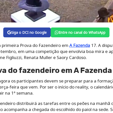
Siga o DCI no Google
Entre no canal do WhatsApp
 primeira Prova do Fazendeiro em
A Fazenda
17. A dispu
setembro, em uma competição que envolvia boa mira e ap
ne Figliuzzi, Renata Muller e Saory Cardoso.
va do fazendeiro em A Fazend
agora os participantes devem se preparar para a formaçã
rça-feira que vem. Por ser o início do reality, o calendár
ir na 1ª semana.
ndeiro distribuirá as tarefas entre os peões na manhã d
co acompanha a chegada do escolhido do paiol na sede. S