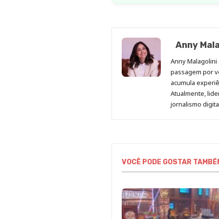
Anny Mala
Anny Malagolini 
passagem por v
acumula experiên
Atualmente, lid
jornalismo digit
VOCÊ PODE GOSTAR TAMBÉ