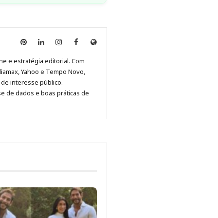
Anny
Anny
Anny
Anny
Site
Malagolini
Malagolini
Malagolini
Malagolini
de
ne e estratégia editorial. Com
no
no
no
no
Anny
diamax, Yahoo e Tempo Novo,
Pinterest
LinkedIn
Instagram
Facebook
Malagolini
de interesse público.
se de dados e boas práticas de