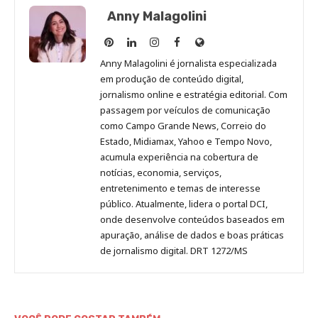
Anny Malagolini
Anny
Anny
Anny
Anny
Site
Malagolini
Malagolini
Malagolini
Malagolini
de
Anny Malagolini é jornalista especializada
no
no
no
no
Anny
em produção de conteúdo digital,
Pinterest
LinkedIn
Instagram
Facebook
Malagolini
jornalismo online e estratégia editorial. Com
passagem por veículos de comunicação
como Campo Grande News, Correio do
Estado, Midiamax, Yahoo e Tempo Novo,
acumula experiência na cobertura de
notícias, economia, serviços,
entretenimento e temas de interesse
público. Atualmente, lidera o portal DCI,
onde desenvolve conteúdos baseados em
apuração, análise de dados e boas práticas
de jornalismo digital. DRT 1272/MS