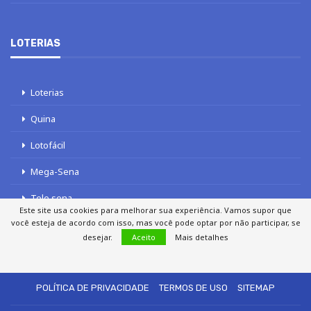
LOTERIAS
Loterias
Quina
Lotofácil
Mega-Sena
Tele sena
Este site usa cookies para melhorar sua experiência. Vamos supor que
você esteja de acordo com isso, mas você pode optar por não participar, se
desejar.
Aceito
Mais detalhes
SOBRE NÓS
AUTORES
FALE COM O JORNAL DCI
POLÍTICA DE PRIVACIDADE
TERMOS DE USO
SITEMAP