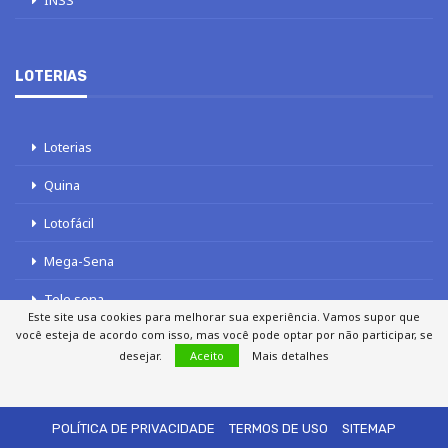
INSS
LOTERIAS
Loterias
Quina
Lotofácil
Mega-Sena
Tele sena
Este site usa cookies para melhorar sua experiência. Vamos supor que
você esteja de acordo com isso, mas você pode optar por não participar, se
desejar.
Aceito
Mais detalhes
SOBRE NÓS
AUTORES
FALE COM O JORNAL DCI
POLÍTICA DE PRIVACIDADE
TERMOS DE USO
SITEMAP