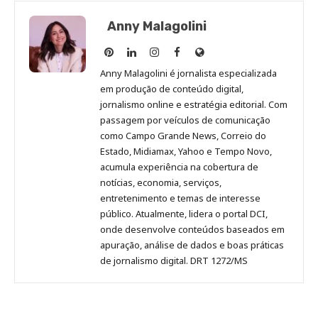
Anny Malagolini
Anny
Anny
Anny
Anny
Site
Malagolini
Malagolini
Malagolini
Malagolini
de
Anny Malagolini é jornalista especializada
no
no
no
no
Anny
em produção de conteúdo digital,
Pinterest
LinkedIn
Instagram
Facebook
Malagolini
jornalismo online e estratégia editorial. Com
passagem por veículos de comunicação
como Campo Grande News, Correio do
Estado, Midiamax, Yahoo e Tempo Novo,
acumula experiência na cobertura de
notícias, economia, serviços,
entretenimento e temas de interesse
público. Atualmente, lidera o portal DCI,
onde desenvolve conteúdos baseados em
apuração, análise de dados e boas práticas
de jornalismo digital. DRT 1272/MS