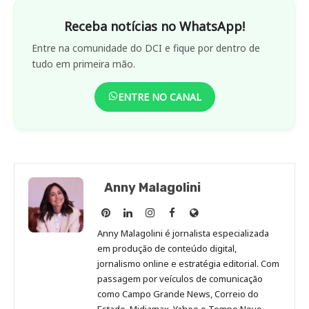
Receba notícias no WhatsApp!
Entre na comunidade do DCI e fique por dentro de
tudo em primeira mão.
ENTRE NO CANAL
Anny Malagolini
Anny
Anny
Anny
Anny
Site
Malagolini
Malagolini
Malagolini
Malagolini
de
Anny Malagolini é jornalista especializada
no
no
no
no
Anny
em produção de conteúdo digital,
Pinterest
LinkedIn
Instagram
Facebook
Malagolini
jornalismo online e estratégia editorial. Com
passagem por veículos de comunicação
como Campo Grande News, Correio do
Estado, Midiamax, Yahoo e Tempo Novo,