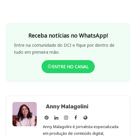
Receba notícias no WhatsApp!
Entre na comunidade do DCI e fique por dentro de
tudo em primeira mão.
ENTRE NO CANAL
Anny Malagolini
Anny
Anny
Anny
Anny
Site
Malagolini
Malagolini
Malagolini
Malagolini
de
Anny Malagolini é jornalista especializada
no
no
no
no
Anny
em produção de conteúdo digital,