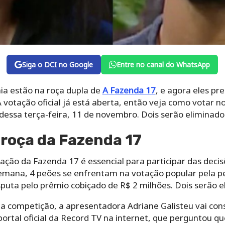
Siga o DCI no Google
Entre no canal do WhatsApp
hia estão na roça dupla de
A Fazenda 17
, e agora eles pr
A votação oficial já está aberta, então veja como votar 
dessa terça-feira, 11 de novembro. Dois serão eliminado
roça da Fazenda 17
ção da Fazenda 17 é essencial para participar das decisõ
semana, 4 peões se enfrentam na votação popular pela
puta pelo prêmio cobiçado de R$ 2 milhões. Dois serão e
a competição, a apresentadora Adriane Galisteu vai con
portal oficial da Record TV na internet, que perguntou