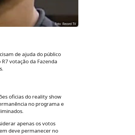
Foto: Record TV
ecisam de ajuda do público
no R7 votação da Fazenda
s.
es oficias do reality show
 permanência no programa e
liminados.
siderar apenas os votos
 quem deve permanecer no