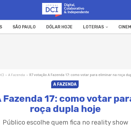
S
SÃO PAULO
DÓLAR HOJE
LOTERIAS
CINEM
A FAZENDA
WEB STORIES
DCI
›
A Fazenda
›
R7 votação A Fazenda 17: como votar para eliminar na roça du
A FAZENDA
 Fazenda 17: como votar par
roça dupla hoje
Público escolhe quem fica no reality show