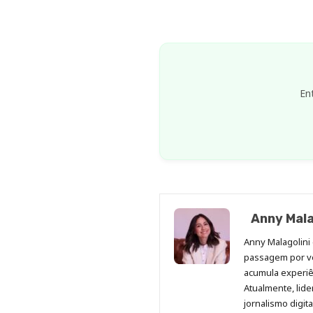
En
Anny Mala
Anny Malagolini 
passagem por v
acumula experiên
Atualmente, lid
jornalismo digit