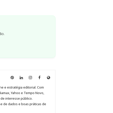
ão.
Anny
Anny
Anny
Anny
Site
Malagolini
Malagolini
Malagolini
Malagolini
de
ne e estratégia editorial. Com
no
no
no
no
Anny
diamax, Yahoo e Tempo Novo,
Pinterest
LinkedIn
Instagram
Facebook
Malagolini
de interesse público.
se de dados e boas práticas de