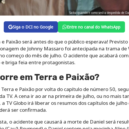
Saiba quando e como será a despedida de Dan
Siga o DCI no Google
Entre no canal do WhatsApp
e Paixão será antes do que o público esperava! Previsto 
sonagem de Johnny Massaro foi antecipada na trama de 
no começo do mês de julho. O acidente que acabará com 
e briga feia entre protagonistas.
rre em Terra e Paixão?
 Terra e Paixão por volta do capítulo de número 50, seg
da TV. A cena ir ao ar na primeira de julho, ou no mais t
a TV Globo irá liberar os resumos dos capítulos de julho 
derá ser confirmada.
sta, o acidente que causará a morte de Daniel será resu
o (Cauã Reymond) e Daniel sentem pela mocinha Aline (B