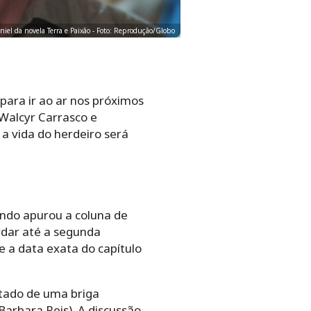
iel da novela Terra e Paixão - Foto: Reprodução/Globo
para ir ao ar nos próximos
Walcyr Carrasco e
a vida do herdeiro será
undo apurou a coluna de
ardar até a segunda
e a data exata do capítulo
ltado de uma briga
arbara Reis). A discussão