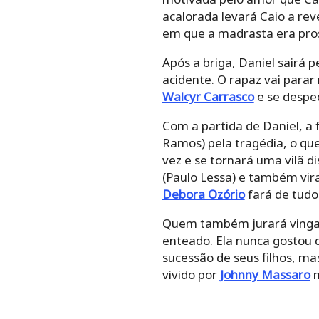
acalorada levará Caio a rev
em que a madrasta era pro
Após a briga, Daniel sairá 
acidente. O rapaz vai parar
Walcyr Carrasco
e se desped
Com a partida de Daniel, a 
Ramos) pela tragédia, o qu
vez e se tornará uma vilã d
(Paulo Lessa) e também vir
Debora Ozório
fará de tudo 
Quem também jurará vingança
enteado. Ela nunca gostou d
sucessão de seus filhos, m
vivido por
Johnny Massaro
n