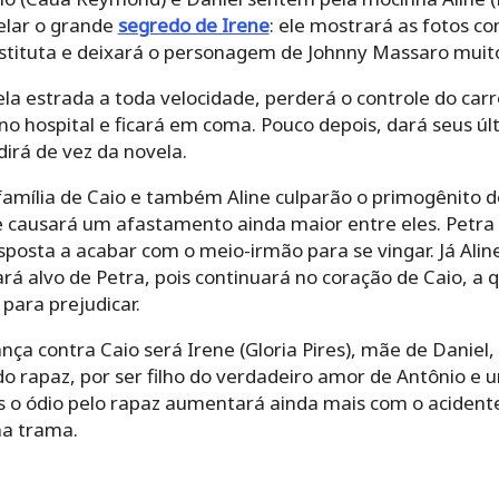
elar o grande
segredo de Irene
: ele mostrará as fotos 
stituta e deixará o personagem de Johnny Massaro muit
pela estrada a toda velocidade, perderá o controle do car
 no hospital e ficará em coma. Pouco depois, dará seus ú
irá de vez da novela.
família de Caio e também Aline culparão o primogênito d
e causará um afastamento ainda maior entre eles. Petra 
isposta a acabar com o meio-irmão para se vingar. Já Ali
ará alvo de Petra, pois continuará no coração de Caio, 
para prejudicar.
 contra Caio será Irene (Gloria Pires), mãe de Daniel, 
o rapaz, por ser filho do verdadeiro amor de Antônio e u
as o ódio pelo rapaz aumentará ainda mais com o aciden
a trama.