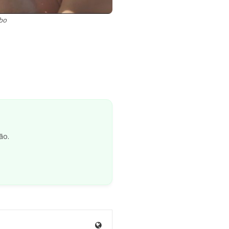
obo
ão.
Site