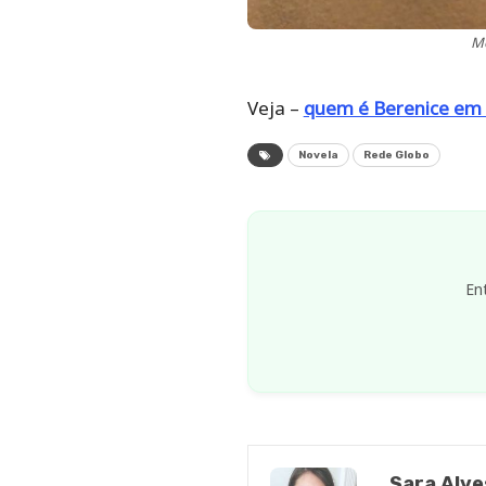
Mo
Veja –
quem é Berenice em 
Novela
Rede Globo
En
Sara Alve