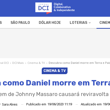
S
SÃO PAULO
DÓLAR HOJE
LOTERIAS
CINEM
A FAZENDA
WEB STORIES
nal DCI
›
DCI Mais
›
Cinema & TV
›
Descubra como Daniel morre em Terra e Pai
CINEMA & TV
 como Daniel morre em Terra
m de Johnny Massaro causará reviravolta
Publicado em
19/06/2023 11:19
Atualizado em
19/0
r
Sara Alves