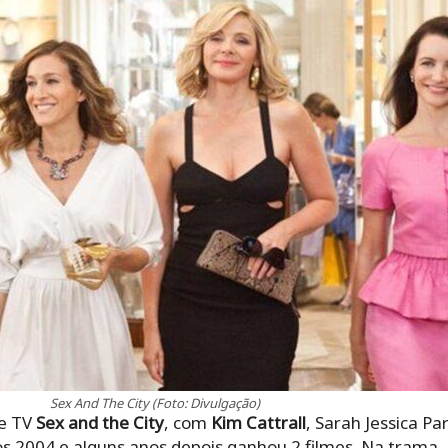
Sex And The City (Foto: Divulgação)
e TV
Sex and the City
, com
Kim Cattrall
, Sarah Jessica Pa
anos 2004 e alguns anos depois ganhou 2 filmes. Na tra