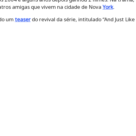
atros amigas que vivem na cidade de Nova
York
.
ado um
teaser
do revival da série, intitulado “And Just Lik