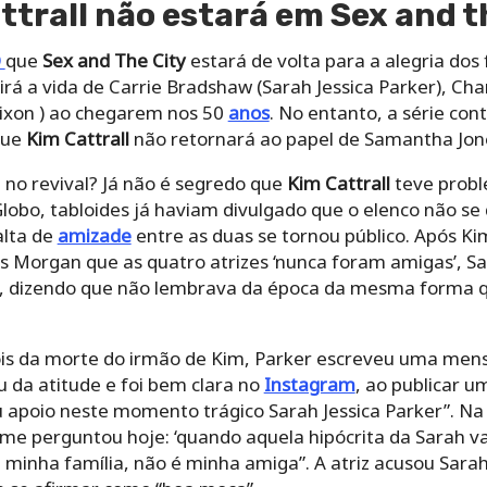
ttrall não estará em Sex and t
O
que
Sex and The City
estará de volta para a alegria dos 
rá a vida de Carrie Bradshaw (Sarah Jessica Parker), Charl
ixon ) ao chegarem nos 50
anos
. No entanto, a série co
que
Kim Cattrall
não retornará ao papel de Samantha Jon
 no revival? Já não é segredo que
Kim Cattrall
teve probl
Globo, tabloides já haviam divulgado que o elenco não se
alta de
amizade
entre as duas se tornou público. Após K
ers Morgan que as quatro atrizes ‘nunca foram amigas’, S
o, dizendo que não lembrava da época da mesma forma q
ois da morte do irmão de Kim, Parker escreveu uma men
u da atitude e foi bem clara no
Instagram
, ao publicar 
 apoio neste momento trágico Sarah Jessica Parker”. Na
me perguntou hoje: ‘quando aquela hipócrita da Sarah va
 é minha família, não é minha amiga”. A atriz acusou Sara