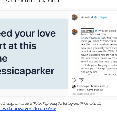
 se afirmar como “boa moça”.
no Instagram da atriz (Foto: Reprodução/Instagram/@kimcattrall)
hes da nova versão da série