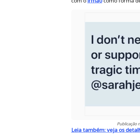
com o
irmão
como forma de
Publicação 
Leia também: veja os detal