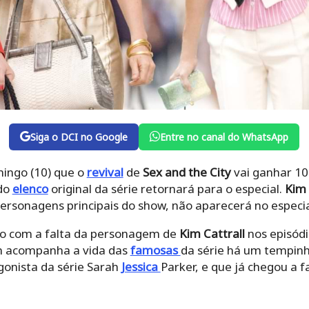
Siga o DCI no Google
Entre no canal do WhatsApp
ingo (10) que o
revival
de
Sex and the City
vai ganhar 10
do
elenco
original da série retornará para o especial.
Kim 
rsonagens principais do show, não aparecerá no especia
o com a falta da personagem de
Kim Cattrall
nos episód
m acompanha a vida das
famosas
da série há um tempinh
onista da série Sarah
Jessica
Parker, e que já chegou a 