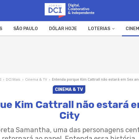
S
SÃO PAULO
DÓLAR HOJE
LOTERIAS
CINEM
A FAZENDA
WEB STORIES
I
›
DCI Mais
›
Cinema & TV
›
Entenda porque Kim Cattrall não estará em Sex and
CINEMA & TV
e Kim Cattrall não estará 
City
rpreta Samantha, uma das personagens centr
retornará ao papel. Entenda essa história.