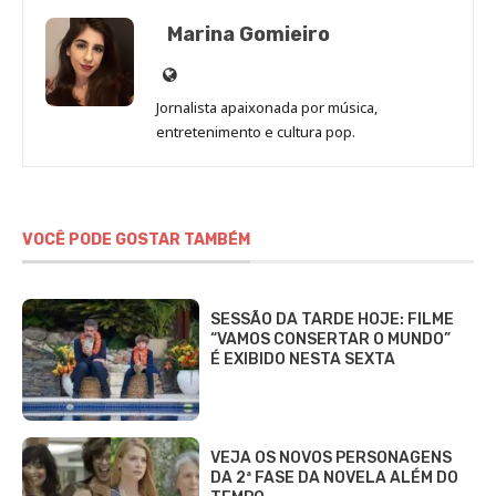
Marina Gomieiro
Site
de
Jornalista apaixonada por música,
Marina
entretenimento e cultura pop.
Gomieiro
VOCÊ PODE GOSTAR TAMBÉM
SESSÃO DA TARDE HOJE: FILME
“VAMOS CONSERTAR O MUNDO”
É EXIBIDO NESTA SEXTA
VEJA OS NOVOS PERSONAGENS
DA 2ª FASE DA NOVELA ALÉM DO