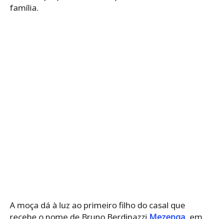
família.
A moça dá à luz ao primeiro filho do casal que
recebe o nome de Bruno Berdinazzi
Mezenga
, em