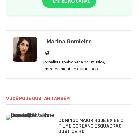
ENTRE NO CANAL
Marina Gomieiro
Site
de
Jornalista apaixonada por música,
Marina
entretenimento e cultura pop.
Gomieiro
VOCÊ PODE GOSTAR TAMBÉM
DOMINGO MAIOR HOJE EXIBE O
FILME COREANO ESQUADRÃO
JUSTICEIRO