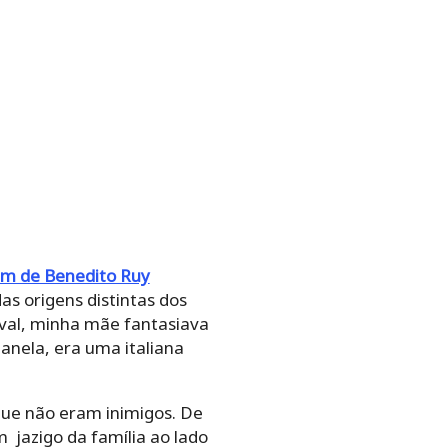
m de Benedito Ruy Barbosa
,
distintas dos pais. “Na mesa
antasiava todos os filhos.
taliana barulhenta. Foi um
ue não eram inimigos. De
jazigo da família ao lado