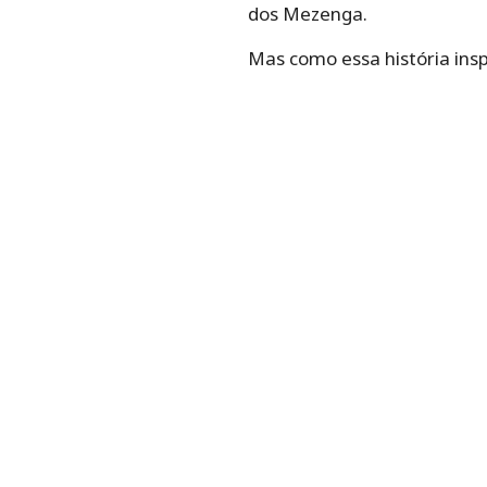
Acontece que o autor
Benedi
inspirou em fatos para criar
Tanto é que o escritor conhe