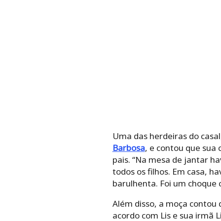
Uma das herdeiras do casal, 
e contou que sua casa contav
de jantar havia a comida ita
Em casa, havia um altar budi
choque cultural violento”, de
Além disso, a moça contou q
acordo com Lis e sua irmã Li
dos Mezenga.
Mas como essa história inspi