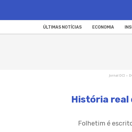
ÚLTIMAS NOTÍCIAS
ECONOMIA
INS
Jornal DCI
›
D
História real 
Folhetim é escrito po