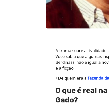
A trama sobre a rivalidade q
sabia que algumas inspiraçõe
é igual a novela de Benedito
+De quem era a
fazenda da 
O que é real na
Gado?
Nem tudo é coisa de novela e
família aconteceu na década 
cidade de Vera Cruz (SP), qu