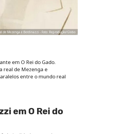
 real de Mezenga e Berdinazzi - Foto: Reprodução/Globo
ante em O Rei do Gado. Você
 de Mezenga e Berdinazzi não
mundo real e a ficção.
zi em O Rei do
 A rivalidade entre duas
ia italo-brasileira da