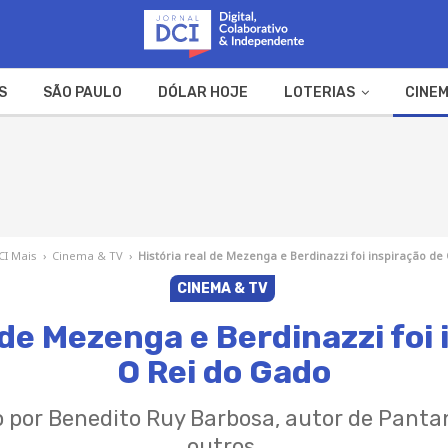
S
SÃO PAULO
DÓLAR HOJE
LOTERIAS
CINEM
A FAZENDA
WEB STORIES
CI Mais
›
Cinema & TV
›
História real de Mezenga e Berdinazzi foi inspiração de
CINEMA & TV
de Mezenga e Berdinazzi foi 
Rei do Gado
r Benedito Ruy Barbosa, autor de Pantanal, 