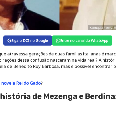
Conheça a história
Siga o DCI no Google
Entre no canal do WhatsApp
ue atravessa gerações de duas famílias italianas é marc
s dessa confusão nasceram na vida real? A história real
 Ruy Barbosa, mas é possível encontrar paralelos entre o 
novela Rei do Gado
?
 história de Mezenga e Berdinaz
m O Rei do Gado, que foi exibida originalmente em 1996.
de 1950 e foi baseada na história real dos Mezenga, famíl
e tinha rixa com a família japonesa Haraguchi.