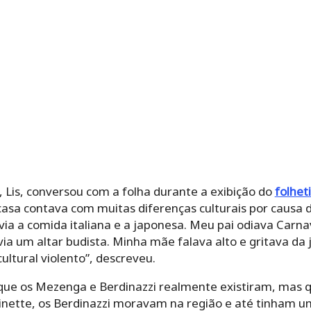
Lis, conversou com a folha durante a exibição do
folheti
a com muitas diferenças culturais por causa das origens 
liana e a japonesa. Meu pai odiava Carnaval, minha mãe f
sta. Minha mãe falava alto e gritava da janela, era uma i
screveu.
ue os Mezenga e Berdinazzi realmente existiram, mas q
nette, os Berdinazzi moravam na região e até tinham um 
rou uma das maiores novela da história?