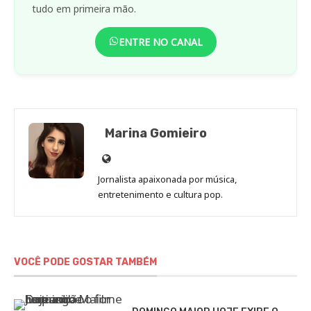
tudo em primeira mão.
ENTRE NO CANAL
Marina Gomieiro
Site
de
Jornalista apaixonada por música,
Marina
entretenimento e cultura pop.
Gomieiro
VOCÊ PODE GOSTAR TAMBÉM