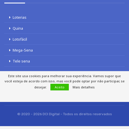
Loterias
Quina
Lotofácil
Mega-Sena
Tele sena
Este site usa cookies para melhorar sua experiência. Vamos supor que
você esteja de acordo com isso, mas você pode optar por não participar, se
desejar.
Aceito
Mais detalhes
SOBRE NÓS
AUTORES
FALE COM O JORNAL DCI
POLÍTICA DE PRIVACIDADE
TERMOS DE USO
SITEMAP
© 2020 - 2026 DCI Digital - Todos os direitos reservados