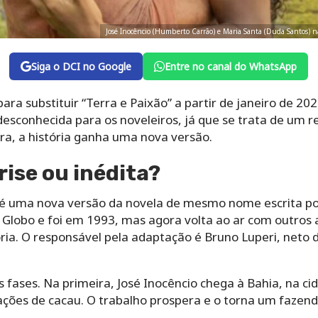
José Inocêncio (Humberto Carrão) e Maria Santa (Duda Santos) n
Siga o DCI no Google
Entre no canal do WhatsApp
ra substituir “Terra e Paixão” a partir de janeiro de 202
 desconhecida para os noveleiros, já que se trata de um
ora, a história ganha uma nova versão.
rise ou inédita?
 é uma nova versão da novela de mesmo nome escrita po
 Globo e foi em 1993, mas agora volta ao ar com outros 
ia. O responsável pela adaptação é Bruno Luperi, neto
s fases. Na primeira, José Inocêncio chega à Bahia, na ci
ções de cacau. O trabalho prospera e o torna um fazende