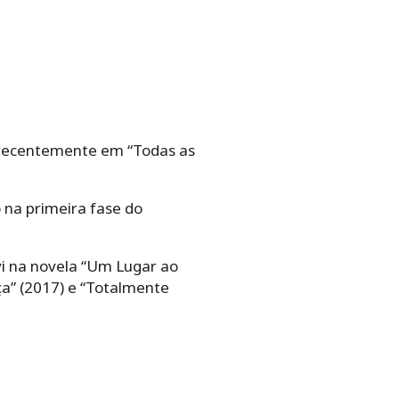
e recentemente em “Todas as
o na primeira fase do
avi na novela “Um Lugar ao
ça” (2017) e “Totalmente