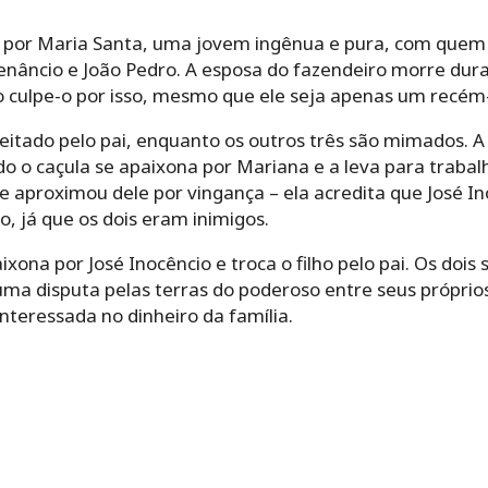
 por Maria Santa, uma jovem ingênua e pura, com quem t
enâncio e João Pedro. A esposa do fazendeiro morre dura
 culpe-o por isso, mesmo que ele seja apenas um recém
eitado pelo pai, enquanto os outros três são mimados. A 
do o caçula se apaixona por Mariana e a leva para traba
e aproximou dele por vingança – ela acredita que José In
, já que os dois eram inimigos.
xona por José Inocêncio e troca o filho pelo pai. Os dois
a uma disputa pelas terras do poderoso entre seus própr
nteressada no dinheiro da família.