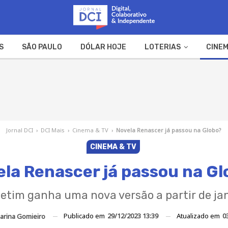
S
SÃO PAULO
DÓLAR HOJE
LOTERIAS
CINEM
A FAZENDA
WEB STORIES
Jornal DCI
›
DCI Mais
›
Cinema & TV
›
Novela Renascer já passou na Globo?
CINEMA & TV
ela Renascer já passou na Gl
etim ganha uma nova versão a partir de ja
Publicado em
29/12/2023 13:39
Atualizado em
0
arina Gomieiro