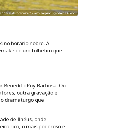
a 1ª fase de "Renascer" - Foto: Reprodução/Rede Globo
4 no horário nobre. A
 remake de um folhetim que
r Benedito Ruy Barbosa. Ou
atores, outra gravação e
 do dramaturgo que
dade de Ilhéus, onde
iro rico, o mais poderoso e