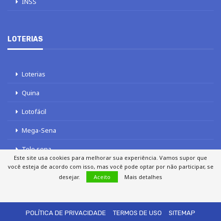
INSS
LOTERIAS
Loterias
Quina
Lotofácil
Mega-Sena
Tele sena
Este site usa cookies para melhorar sua experiência. Vamos supor que
você esteja de acordo com isso, mas você pode optar por não participar, se
desejar.
Aceito
Mais detalhes
SOBRE NÓS
AUTORES
FALE COM O JORNAL DCI
POLÍTICA DE PRIVACIDADE
TERMOS DE USO
SITEMAP