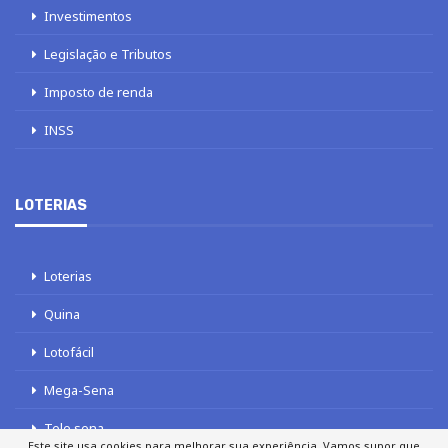
Investimentos
Legislação e Tributos
Imposto de renda
INSS
LOTERIAS
Loterias
Quina
Lotofácil
Mega-Sena
Tele sena
Este site usa cookies para melhorar sua experiência. Vamos supor que