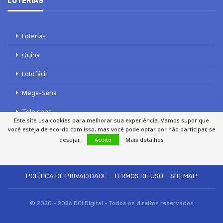
LOTERIAS
Loterias
Quina
Lotofácil
Mega-Sena
Tele sena
Este site usa cookies para melhorar sua experiência. Vamos supor que
você esteja de acordo com isso, mas você pode optar por não participar, se
desejar.
Aceito
Mais detalhes
SOBRE NÓS
AUTORES
FALE COM O JORNAL DCI
POLÍTICA DE PRIVACIDADE
TERMOS DE USO
SITEMAP
© 2020 - 2026 DCI Digital - Todos os direitos reservados