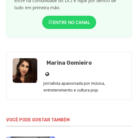
Entre na comunidade do DCI e fique por dentro de
tudo em primeira mão.
ENTRE NO CANAL
Marina Gomieiro
Site
de
Jornalista apaixonada por música,
Marina
entretenimento e cultura pop.
Gomieiro
VOCÊ PODE GOSTAR TAMBÉM