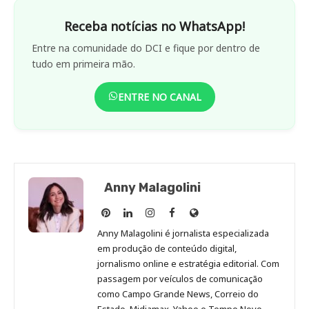
Receba notícias no WhatsApp!
Entre na comunidade do DCI e fique por dentro de
tudo em primeira mão.
ENTRE NO CANAL
Anny Malagolini
Anny
Anny
Anny
Anny
Site
Malagolini
Malagolini
Malagolini
Malagolini
de
Anny Malagolini é jornalista especializada
no
no
no
no
Anny
em produção de conteúdo digital,
Pinterest
LinkedIn
Instagram
Facebook
Malagolini
jornalismo online e estratégia editorial. Com
passagem por veículos de comunicação
como Campo Grande News, Correio do
Estado, Midiamax, Yahoo e Tempo Novo,