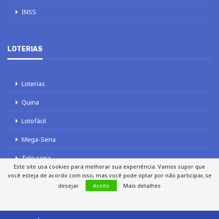
INSS
LOTERIAS
Loterias
Quina
Lotofácil
Mega-Sena
Tele sena
Este site usa cookies para melhorar sua experiência. Vamos supor que
você esteja de acordo com isso, mas você pode optar por não participar, se
desejar.
Aceito
Mais detalhes
SOBRE NÓS
AUTORES
FALE COM O JORNAL DCI