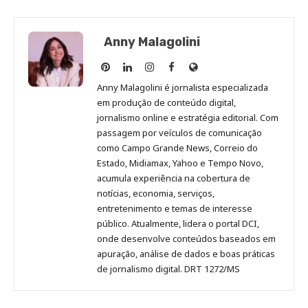
Anny Malagolini
Anny
Anny
Anny
Anny
Site
Malagolini
Malagolini
Malagolini
Malagolini
de
Anny Malagolini é jornalista especializada
no
no
no
no
Anny
em produção de conteúdo digital,
Pinterest
LinkedIn
Instagram
Facebook
Malagolini
jornalismo online e estratégia editorial. Com
passagem por veículos de comunicação
como Campo Grande News, Correio do
Estado, Midiamax, Yahoo e Tempo Novo,
acumula experiência na cobertura de
notícias, economia, serviços,
entretenimento e temas de interesse
público. Atualmente, lidera o portal DCI,
onde desenvolve conteúdos baseados em
apuração, análise de dados e boas práticas
de jornalismo digital. DRT 1272/MS