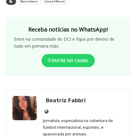
Barcelona
Lionel Messi
Receba notícias no WhatsApp!
Entre na comunidade do DCI e fique por dentro de
tudo em primeira mão.
ENTRE NO CANAL
Beatriz Fabbri
Site
de
Jornalista, especialista na cobertura de
Beatriz
futebol internacional, esportes, e
Fabbri
apaixonada por animais.