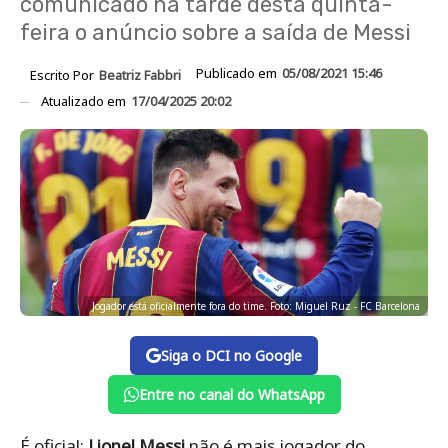
comunicado na tarde desta quinta-
feira o anúncio sobre a saída de Messi
Publicado em
05/08/2021 15:46
Escrito Por
Beatriz Fabbri
Atualizado em
17/04/2025 20:02
Jogador está oficialmente fora do time. Foto: Miguel Ruz - FC Barcelona
Siga o DCI no Google
Entre no canal do WhatsApp
É oficial:
Lionel Messi
não é mais jogador do