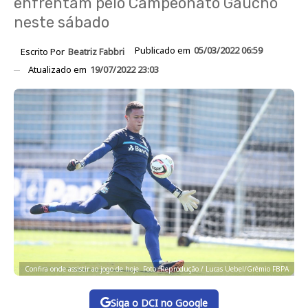
enfrentam pelo Campeonato Gaúcho
neste sábado
Publicado em
05/03/2022 06:59
Escrito Por
Beatriz Fabbri
Atualizado em
19/07/2022 23:03
Confira onde assistir ao jogo de hoje. Foto: Reprodução / Lucas Uebel/Grêmio FBPA
Siga o DCI no Google