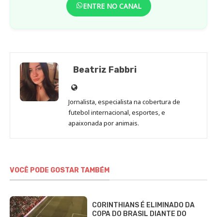
ENTRE NO CANAL
Beatriz Fabbri
Site
de
Jornalista, especialista na cobertura de
Beatriz
futebol internacional, esportes, e
Fabbri
apaixonada por animais.
VOCÊ PODE GOSTAR TAMBÉM
CORINTHIANS É ELIMINADO DA
COPA DO BRASIL DIANTE DO