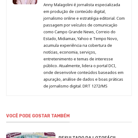
Malagolini
Malagolini
Malagolini
Malagolini
de
Anny Malagolini é jornalista especializada
no
no
no
no
Anny
em produção de conteúdo digital,
Pinterest
LinkedIn
Instagram
Facebook
Malagolini
jornalismo online e estratégia editorial. Com
passagem por veículos de comunicação
como Campo Grande News, Correio do
Estado, Midiamax, Yahoo e Tempo Novo,
acumula experiência na cobertura de
notícias, economia, serviços,
entretenimento e temas de interesse
público. Atualmente, lidera o portal DCI,
onde desenvolve conteúdos baseados em
apuração, análise de dados e boas práticas
de jornalismo digital. DRT 1272/MS
VOCÊ PODE GOSTAR TAMBÉM