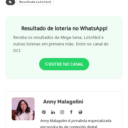
Resultado Lotofácil
Resultado de loteria no WhatsApp!
Receba os resultados da Mega-Sena, Lotofácil e
outras loterias em primeira mão. Entre no canal do
DCI.
ENTRE NO CANAL
Anny Malagolini
Anny
Anny
Anny
Anny
Site
Malagolini
Malagolini
Malagolini
Malagolini
de
Anny Malagolini é jornalista especializada
no
no
no
no
Anny
em produção de conteúdo digital,