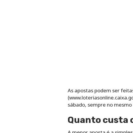
As apostas podem ser feitas
(www.loteriasonline.caixa.gov.br).
‌sábado,‌ ‌sempre‌ ‌no‌ ‌mesmo‌ ‌h
Quanto‌ ‌custa‌ ‌o
A‌ ‌menor‌ ‌aposta‌ ‌é‌ ‌a‌ ‌simple