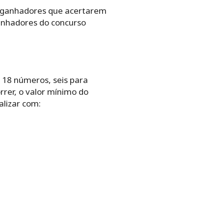
s‌ ‌ganhadores‌ ‌que‌ ‌acertarem‌
anhadores‌ ‌do‌ ‌concurso‌
‌ ‌18‌ ‌números,‌ ‌seis‌ ‌para‌
r,‌ ‌o‌ ‌valor‌ ‌mínimo‌ ‌do‌
lizar‌ ‌com:‌ ‌