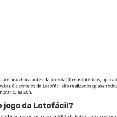
 até uma hora antes da premiação nas lotéricas, aplicati
 Os‌ ‌sorteios‌ ‌da‌ ‌Lotofácil‌ ‌são‌ ‌realizados‌ ‌quase‌ ‌todos‌ ‌
orário,‌ ‌às‌ ‌20h.‌
‌ ‌jogo da Lotofácil?‌ ‌
s‌ ‌de‌ ‌15‌ ‌números,‌ ‌que‌ ‌sai‌ ‌por‌ ‌R$2,50.‌ Entretanto, ‌conform