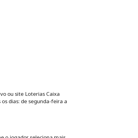
vo ou site Loterias Caixa
os‌ ‌dias: de‌ ‌segunda-feira‌ ‌a‌
e‌ ‌o‌ ‌jogador‌ ‌seleciona‌ ‌mais‌