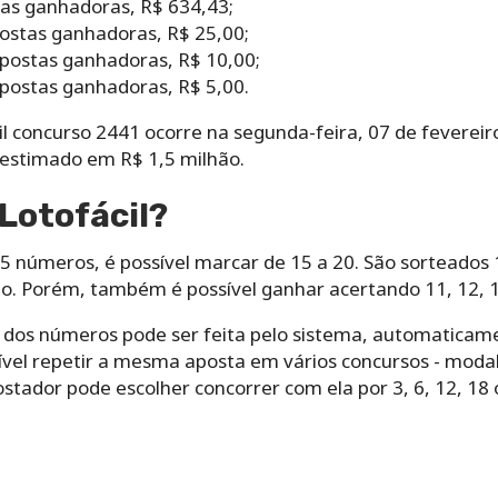
as ganhadoras, R$ 634,43;
ostas ganhadoras, R$ 25,00;
postas ganhadoras, R$ 10,00;
postas ganhadoras, R$ 5,00.
il concurso 2441 ocorre na segunda-feira, 07 de fevereiro
á estimado em R$ 1,5 milhão.
Lotofácil?‌ ‌
5‌ ‌números,‌ ‌é‌ ‌possível‌ ‌marcar‌ ‌de‌ ‌15‌ ‌a‌ ‌20.‌ ‌São ‌sortead
. Porém,‌ ‌também‌ ‌é‌ ‌possível‌ ‌ganhar‌ ‌acertando‌ ‌11,‌ ‌12,‌ ‌13‌ ‌o
‌dos‌ ‌números‌ ‌pode‌ ‌ser‌ ‌feita‌ ‌pelo‌ ‌sistema,‌ ‌automaticamen
l‌ ‌repetir‌ ‌a‌ ‌mesma‌ ‌aposta‌ ‌em‌ ‌vários‌ ‌concursos -‌ ‌mod
or‌ ‌pode‌ ‌escolher‌ ‌concorrer‌ ‌com‌ ‌ela‌ ‌por‌ ‌3,‌ ‌6,‌ ‌12,‌ ‌18‌ ‌