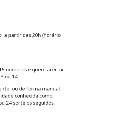
, a partir das 20h (horário
os‌ ‌15‌ ‌números e quem‌ ‌acertar‌
u‌ ‌14.‌ ‌ ‌
te,‌ ‌ou‌ ‌de‌ ‌forma‌ ‌manual.‌
alidade‌ ‌conhecida‌ ‌como‌
ou‌ ‌24‌ ‌sorteios seguidos.‌ ‌