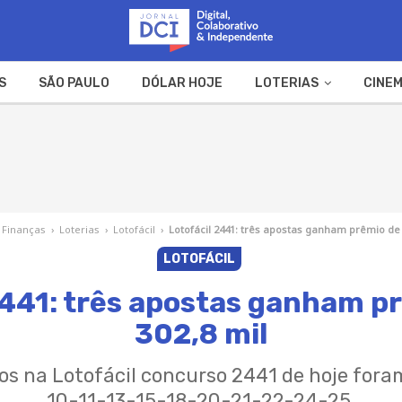
S
SÃO PAULO
DÓLAR HOJE
LOTERIAS
CINEM
A FAZENDA
WEB STORIES
Finanças
›
Loterias
›
Lotofácil
›
Lotofácil 2441: três apostas ganham prêmio de 
LOTOFÁCIL
2441: três apostas ganham p
302,8 mil
os na Lotofácil concurso 2441 de hoje for
10-11-13-15-18-20-21-22-24-25.