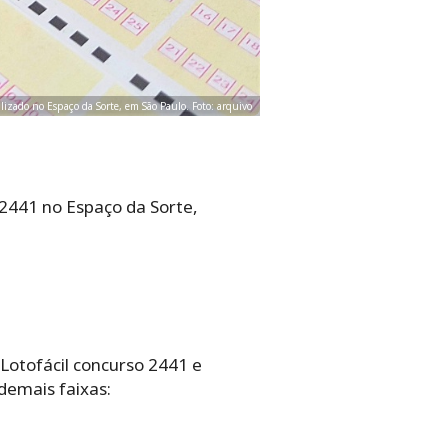
ealizado no Espaço da Sorte, em São Paulo. Foto: arquivo
2441 no Espaço da Sorte,
 Lotofácil concurso 2441 e
demais faixas: