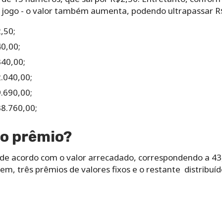
or‌ ‌jogo‌ ‌-‌ ‌o‌ ‌valor‌ ‌‌também‌ ‌aumenta,‌ ‌podendo‌ ultrapassar ‌R$ 
,50;
0,00;
40,00;
.040,00;
.690,00;
8.760,00;
‌do‌ ‌prêmio?‌ ‌
de‌ ‌acordo‌ ‌com‌ ‌o‌ ‌valor‌ arrecadado,‌ ‌correspondendo‌ ‌a‌ ‌43,35
‌ ‌três‌ ‌prêmios‌ ‌de‌ ‌valores‌ ‌fixos e o ‌restante‌ ‌distribuído‌