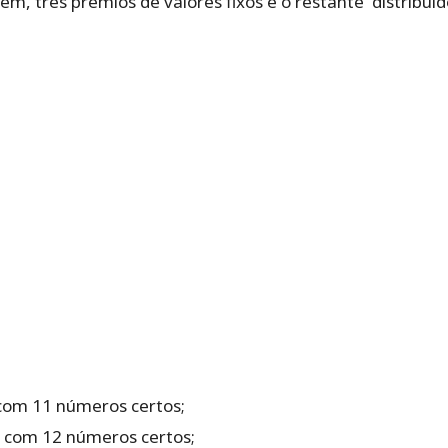
‌ ‌três‌ ‌prêmios‌ ‌de‌ ‌valores‌ ‌fixos e o ‌restante‌ ‌distribuído‌
com‌ ‌11‌ ‌números‌ ‌certos‌;‌ ‌
 ‌com‌ ‌12‌ ‌números‌ ‌certos;‌ ‌