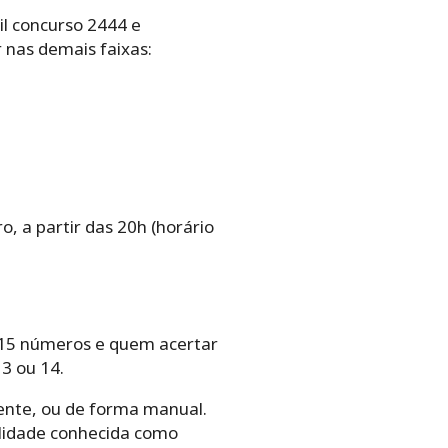
il concurso 2444 e
 nas demais faixas:
o, a partir das 20h (horário
os‌ ‌15‌ ‌números e quem‌ ‌acertar‌
u‌ ‌14.‌ ‌ ‌
te,‌ ‌ou‌ ‌de‌ ‌forma‌ ‌manual.‌
alidade‌ ‌conhecida‌ ‌como‌