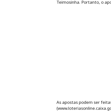
‌Teimosinha.‌ ‌Portanto, o ‌apostad
As apostas podem ser feitas
(www.loteriasonline.caixa.gov.br).