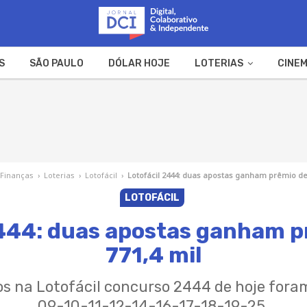
S
SÃO PAULO
DÓLAR HOJE
LOTERIAS
CINEM
A FAZENDA
WEB STORIES
Finanças
›
Loterias
›
Lotofácil
›
Lotofácil 2444: duas apostas ganham prêmio de 
LOTOFÁCIL
2444: duas apostas ganham p
771,4 mil
s na Lotofácil concurso 2444 de hoje fo
09-10-11-12-14-16-17-18-19-25.