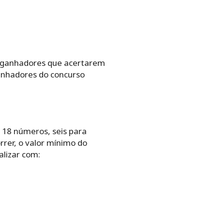
s‌ ‌ganhadores‌ ‌que‌ ‌acertarem‌
anhadores‌ ‌do‌ ‌concurso‌
‌ ‌18‌ ‌números,‌ ‌seis‌ ‌para‌
r,‌ ‌o‌ ‌valor‌ ‌mínimo‌ ‌do‌
lizar‌ ‌com:‌ ‌