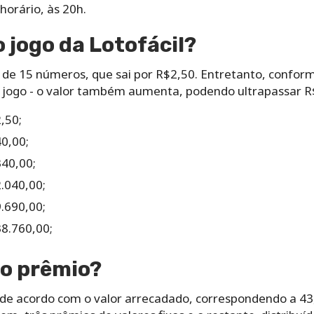
orário,‌ ‌às‌ ‌20h.‌
‌ ‌jogo da Lotofácil?‌ ‌
s‌ ‌de‌ ‌15‌ ‌números,‌ ‌que‌ ‌sai‌ ‌por‌ ‌R$2,50.‌ Entretanto, ‌conform
or‌ ‌jogo‌ ‌-‌ ‌o‌ ‌valor‌ ‌‌também‌ ‌aumenta,‌ ‌podendo‌ ultrapassar ‌R$3
,50;
0,00;
40,00;
.040,00;
.690,00;
8.760,00;
‌do‌ ‌prêmio?‌ ‌
de‌ ‌acordo‌ ‌com‌ ‌o‌ ‌valor‌ arrecadado,‌ ‌correspondendo‌ ‌a‌ ‌43,35