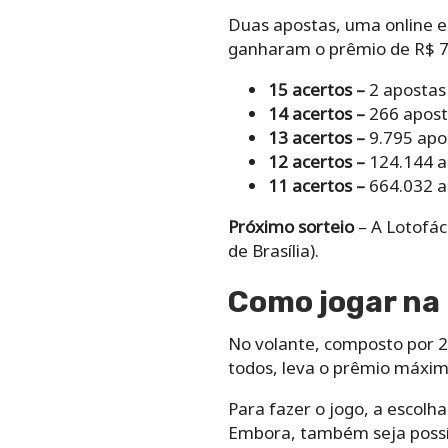
Duas apostas, uma online e
ganharam o prêmio de R$ 77
15 acertos –
2 apostas
14 acertos –
266 apost
13 acertos –
9.795 apo
12 acertos –
124.144 a
11 acertos –
664.032 a
Próximo sorteio
– A Lotofáci
de Brasília).
Como‌ ‌jogar na 
No‌ ‌volante,‌ ‌composto‌ ‌por‌ ‌2
‌todos,‌ ‌leva‌ ‌o‌ ‌prêmio‌ ‌máximo
Para‌ ‌fazer‌ ‌o‌ ‌jogo,‌ ‌a‌
escolha‌ 
Embora, ‌também‌ ‌seja‌ ‌possíve