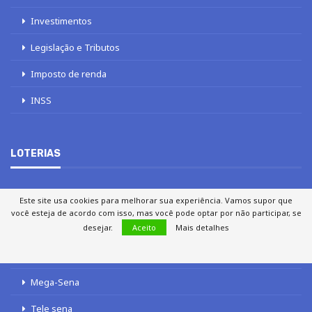
Investimentos
Legislação e Tributos
Imposto de renda
INSS
LOTERIAS
Este site usa cookies para melhorar sua experiência. Vamos supor que
Loterias
você esteja de acordo com isso, mas você pode optar por não participar, se
desejar.
Aceito
Mais detalhes
Quina
Lotofácil
Mega-Sena
Tele sena