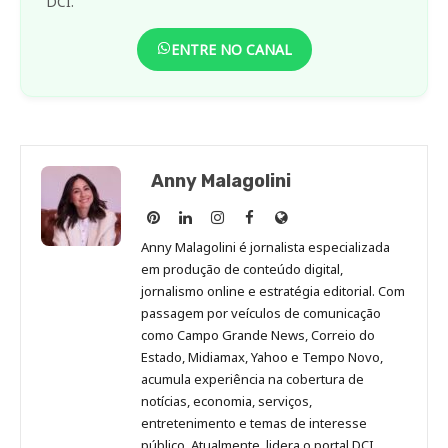
DCI.
ENTRE NO CANAL
Anny Malagolini
Anny
Anny
Anny
Anny
Site
Malagolini
Malagolini
Malagolini
Malagolini
de
Anny Malagolini é jornalista especializada
no
no
no
no
Anny
em produção de conteúdo digital,
Pinterest
LinkedIn
Instagram
Facebook
Malagolini
jornalismo online e estratégia editorial. Com
passagem por veículos de comunicação
como Campo Grande News, Correio do
Estado, Midiamax, Yahoo e Tempo Novo,
acumula experiência na cobertura de
notícias, economia, serviços,
entretenimento e temas de interesse
público. Atualmente, lidera o portal DCI,