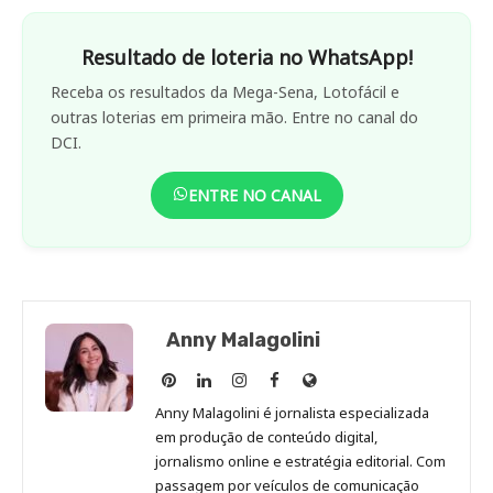
Resultado de loteria no WhatsApp!
Receba os resultados da Mega-Sena, Lotofácil e
outras loterias em primeira mão. Entre no canal do
DCI.
ENTRE NO CANAL
Anny Malagolini
Anny
Anny
Anny
Anny
Site
Malagolini
Malagolini
Malagolini
Malagolini
de
Anny Malagolini é jornalista especializada
no
no
no
no
Anny
em produção de conteúdo digital,
Pinterest
LinkedIn
Instagram
Facebook
Malagolini
jornalismo online e estratégia editorial. Com
passagem por veículos de comunicação