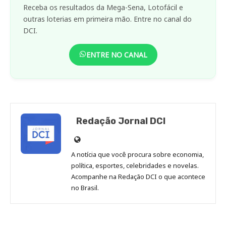
Receba os resultados da Mega-Sena, Lotofácil e
outras loterias em primeira mão. Entre no canal do
DCI.
ENTRE NO CANAL
Redação Jornal DCI
Site
de
A notícia que você procura sobre economia,
Redação
política, esportes, celebridades e novelas.
Jornal
Acompanhe na Redação DCI o que acontece
no Brasil.
DCI