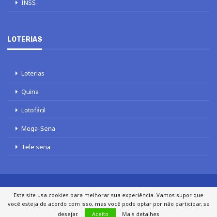
INSS
LOTERIAS
Loterias
Quina
Lotofácil
Mega-Sena
Tele sena
Este site usa cookies para melhorar sua experiência. Vamos supor que
SOBRE NÓS
AUTORES
FALE COM O JORNAL DCI
você esteja de acordo com isso, mas você pode optar por não participar, se
POLÍTICA DE PRIVACIDADE
TERMOS DE USO
SITEMAP
desejar.
Aceito
Mais detalhes