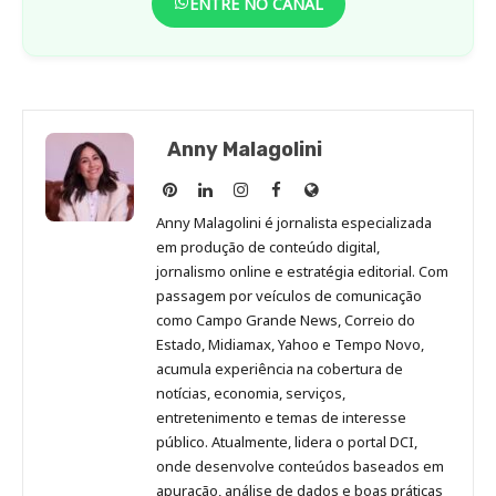
ENTRE NO CANAL
Anny Malagolini
Anny
Anny
Anny
Anny
Site
Malagolini
Malagolini
Malagolini
Malagolini
de
Anny Malagolini é jornalista especializada
no
no
no
no
Anny
em produção de conteúdo digital,
Pinterest
LinkedIn
Instagram
Facebook
Malagolini
jornalismo online e estratégia editorial. Com
passagem por veículos de comunicação
como Campo Grande News, Correio do
Estado, Midiamax, Yahoo e Tempo Novo,
acumula experiência na cobertura de
notícias, economia, serviços,
entretenimento e temas de interesse
público. Atualmente, lidera o portal DCI,
onde desenvolve conteúdos baseados em
apuração, análise de dados e boas práticas