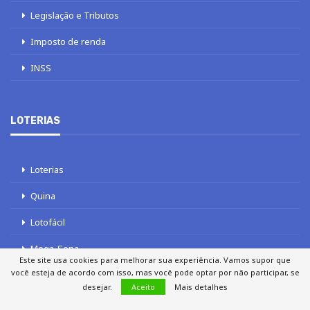
Legislação e Tributos
Imposto de renda
INSS
LOTERIAS
Loterias
Quina
Lotofácil
Mega-Sena
Este site usa cookies para melhorar sua experiência. Vamos supor que
você esteja de acordo com isso, mas você pode optar por não participar, se
Tele sena
desejar.
Aceito
Mais detalhes