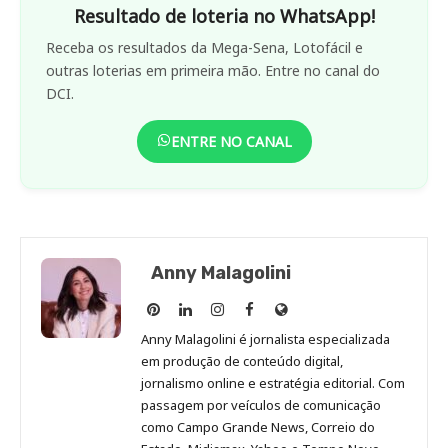
Resultado de loteria no WhatsApp!
Receba os resultados da Mega-Sena, Lotofácil e
outras loterias em primeira mão. Entre no canal do
DCI.
ENTRE NO CANAL
Anny Malagolini
Anny
Anny
Anny
Anny
Site
Malagolini
Malagolini
Malagolini
Malagolini
de
Anny Malagolini é jornalista especializada
no
no
no
no
Anny
em produção de conteúdo digital,
Pinterest
LinkedIn
Instagram
Facebook
Malagolini
jornalismo online e estratégia editorial. Com
passagem por veículos de comunicação
como Campo Grande News, Correio do