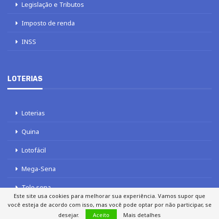
Legislação e Tributos
Imposto de renda
INSS
LOTERIAS
Loterias
Quina
Lotofácil
Mega-Sena
Tele sena
Este site usa cookies para melhorar sua experiência. Vamos supor que
você esteja de acordo com isso, mas você pode optar por não participar, se
desejar.
Aceito
Mais detalhes