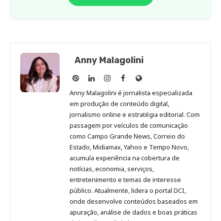
Anny Malagolini
Anny
Anny
Anny
Anny
Site
Malagolini
Malagolini
Malagolini
Malagolini
de
Anny Malagolini é jornalista especializada
no
no
no
no
Anny
em produção de conteúdo digital,
Pinterest
LinkedIn
Instagram
Facebook
Malagolini
jornalismo online e estratégia editorial. Com
passagem por veículos de comunicação
como Campo Grande News, Correio do
Estado, Midiamax, Yahoo e Tempo Novo,
acumula experiência na cobertura de
notícias, economia, serviços,
entretenimento e temas de interesse
público. Atualmente, lidera o portal DCI,
onde desenvolve conteúdos baseados em
apuração, análise de dados e boas práticas