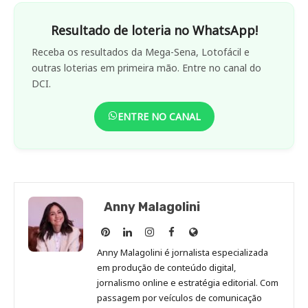
Resultado de loteria no WhatsApp!
Receba os resultados da Mega-Sena, Lotofácil e
outras loterias em primeira mão. Entre no canal do
DCI.
ENTRE NO CANAL
Anny Malagolini
Anny
Anny
Anny
Anny
Site
Malagolini
Malagolini
Malagolini
Malagolini
de
Anny Malagolini é jornalista especializada
no
no
no
no
Anny
em produção de conteúdo digital,
Pinterest
LinkedIn
Instagram
Facebook
Malagolini
jornalismo online e estratégia editorial. Com
passagem por veículos de comunicação