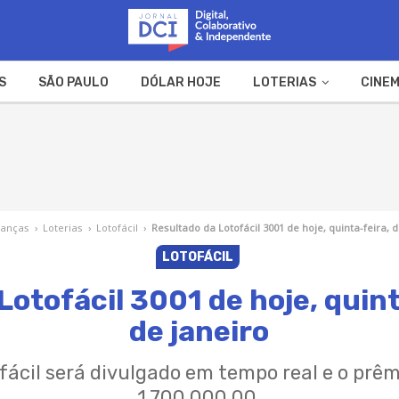
S
SÃO PAULO
DÓLAR HOJE
LOTERIAS
CINEM
A FAZENDA
WEB STORIES
nanças
›
Loterias
›
Lotofácil
›
Resultado da Lotofácil 3001 de hoje, quinta-feira, d
LOTOFÁCIL
otofácil 3001 de hoje, quint
de janeiro
fácil será divulgado em tempo real e o prê
1.700.000,00.