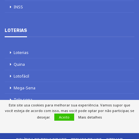
INSS
LOTERIAS
Loterias
Quina
Lotofácil
Mega-Sena
Tele sena
Este site usa cookies para melhorar sua experiência. Vamos supor que
você esteja de acordo com isso, mas você pode optar por não participar, se
desejar.
Aceito
Mais detalhes
SOBRE NÓS
AUTORES
FALE COM O JORNAL DCI