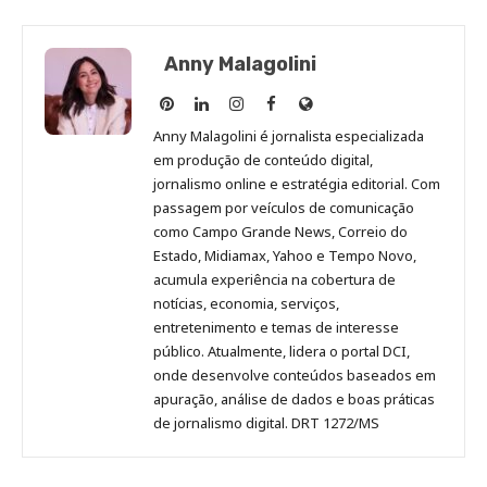
Anny Malagolini
Anny
Anny
Anny
Anny
Site
Malagolini
Malagolini
Malagolini
Malagolini
de
Anny Malagolini é jornalista especializada
no
no
no
no
Anny
em produção de conteúdo digital,
Pinterest
LinkedIn
Instagram
Facebook
Malagolini
jornalismo online e estratégia editorial. Com
passagem por veículos de comunicação
como Campo Grande News, Correio do
Estado, Midiamax, Yahoo e Tempo Novo,
acumula experiência na cobertura de
notícias, economia, serviços,
entretenimento e temas de interesse
público. Atualmente, lidera o portal DCI,
onde desenvolve conteúdos baseados em
apuração, análise de dados e boas práticas
de jornalismo digital. DRT 1272/MS