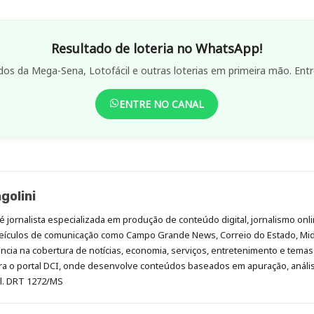
Resultado de loteria no WhatsApp!
dos da Mega-Sena, Lotofácil e outras loterias em primeira mão. Entr
ENTRE NO CANAL
golini
é jornalista especializada em produção de conteúdo digital, jornalismo onli
eículos de comunicação como Campo Grande News, Correio do Estado, Mi
cia na cobertura de notícias, economia, serviços, entretenimento e temas 
era o portal DCI, onde desenvolve conteúdos baseados em apuração, análi
al. DRT 1272/MS