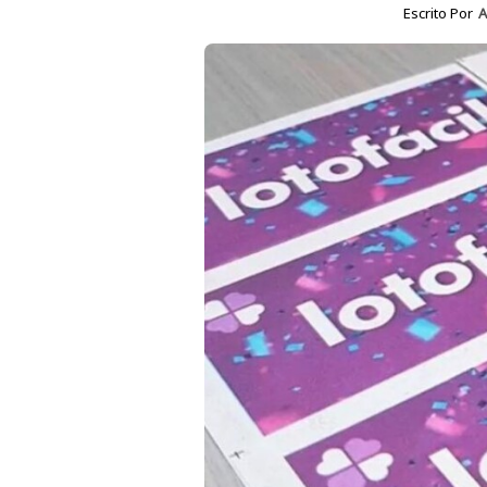
Escrito Por
A