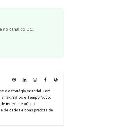
e no canal do DCI.
Anny
Anny
Anny
Anny
Site
Malagolini
Malagolini
Malagolini
Malagolini
de
ne e estratégia editorial. Com
no
no
no
no
Anny
diamax, Yahoo e Tempo Novo,
Pinterest
LinkedIn
Instagram
Facebook
Malagolini
de interesse público.
se de dados e boas práticas de