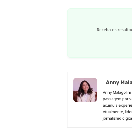
Receba os resulta
Anny Mala
Anny Malagolini 
passagem por v
acumula experiên
Atualmente, lid
jornalismo digit