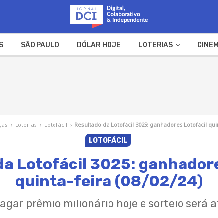
S
SÃO PAULO
DÓLAR HOJE
LOTERIAS
CINEM
A FAZENDA
WEB STORIES
ças
›
Loterias
›
Lotofácil
›
Resultado da Lotofácil 3025: ganhadores Lotofácil quin
LOTOFÁCIL
da Lotofácil 3025: ganhadore
quinta-feira (08/02/24)
agar prêmio milionário hoje e sorteio será 