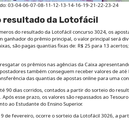
zado: 03-04-06-07-08-11-12-13-14-16-19-21-22-23-24
resultado da Lotofácil
meros do resultado da Lotofácil concurso 3024, os apos
 ganhador do prêmio principal, o valor principal será di
ixas, são pagas quantias fixas de: R$ 25 para 13 acertos;
sgatar os prêmios nas agências da Caixa apresentando o
 apostadores também conseguem receber valores de até R$
ransferência das quantias de apostas online para uma co
 90 dias corridos, contados a partir do sorteio do resul
a. Após esse prazo, os valores são repassados ao Tesouro
nto ao Estudante do Ensino Superior.
9 de fevereiro, ocorre o sorteio da Lotofácil 3026, a part