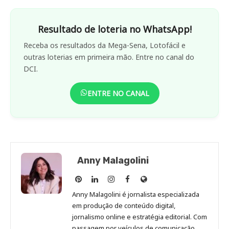
Resultado de loteria no WhatsApp!
Receba os resultados da Mega-Sena, Lotofácil e
outras loterias em primeira mão. Entre no canal do
DCI.
ENTRE NO CANAL
Anny Malagolini
Anny
Anny
Anny
Anny
Site
Malagolini
Malagolini
Malagolini
Malagolini
de
Anny Malagolini é jornalista especializada
no
no
no
no
Anny
em produção de conteúdo digital,
Pinterest
LinkedIn
Instagram
Facebook
Malagolini
jornalismo online e estratégia editorial. Com
passagem por veículos de comunicação