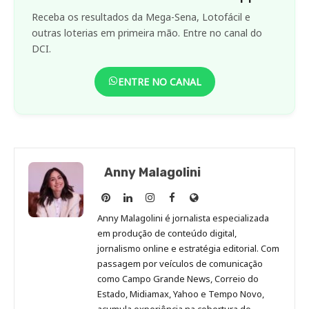
Receba os resultados da Mega-Sena, Lotofácil e
outras loterias em primeira mão. Entre no canal do
DCI.
ENTRE NO CANAL
Anny Malagolini
Anny
Anny
Anny
Anny
Site
Malagolini
Malagolini
Malagolini
Malagolini
de
Anny Malagolini é jornalista especializada
no
no
no
no
Anny
em produção de conteúdo digital,
Pinterest
LinkedIn
Instagram
Facebook
Malagolini
jornalismo online e estratégia editorial. Com
passagem por veículos de comunicação
como Campo Grande News, Correio do
Estado, Midiamax, Yahoo e Tempo Novo,
acumula experiência na cobertura de