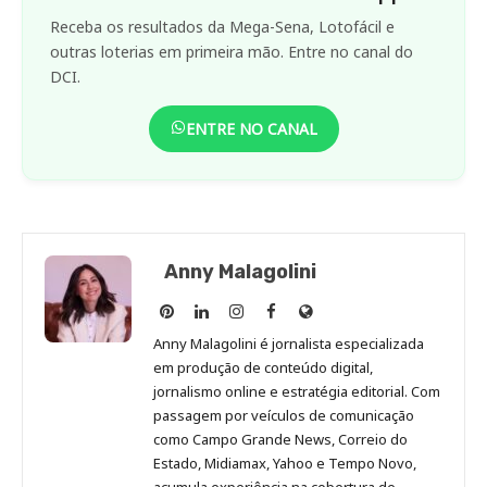
Receba os resultados da Mega-Sena, Lotofácil e
outras loterias em primeira mão. Entre no canal do
DCI.
ENTRE NO CANAL
Anny Malagolini
Anny
Anny
Anny
Anny
Site
Malagolini
Malagolini
Malagolini
Malagolini
de
Anny Malagolini é jornalista especializada
no
no
no
no
Anny
em produção de conteúdo digital,
Pinterest
LinkedIn
Instagram
Facebook
Malagolini
jornalismo online e estratégia editorial. Com
passagem por veículos de comunicação
como Campo Grande News, Correio do
Estado, Midiamax, Yahoo e Tempo Novo,
acumula experiência na cobertura de