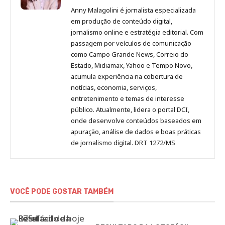
Malagolini
Malagolini
Malagolini
Malagolini
de
Anny Malagolini é jornalista especializada
no
no
no
no
Anny
em produção de conteúdo digital,
Pinterest
LinkedIn
Instagram
Facebook
Malagolini
jornalismo online e estratégia editorial. Com
passagem por veículos de comunicação
como Campo Grande News, Correio do
Estado, Midiamax, Yahoo e Tempo Novo,
acumula experiência na cobertura de
notícias, economia, serviços,
entretenimento e temas de interesse
público. Atualmente, lidera o portal DCI,
onde desenvolve conteúdos baseados em
apuração, análise de dados e boas práticas
de jornalismo digital. DRT 1272/MS
VOCÊ PODE GOSTAR TAMBÉM