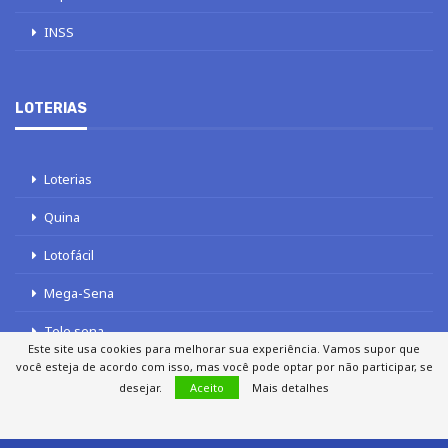
INSS
LOTERIAS
Loterias
Quina
Lotofácil
Mega-Sena
Tele sena
Este site usa cookies para melhorar sua experiência. Vamos supor que
você esteja de acordo com isso, mas você pode optar por não participar, se
desejar.
Aceito
Mais detalhes
SOBRE NÓS
AUTORES
FALE COM O JORNAL DCI