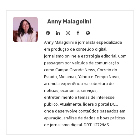
Anny Malagolini
Anny
Anny
Anny
Anny
Site
Malagolini
Malagolini
Malagolini
Malagolini
de
Anny Malagolini é jornalista especializada
no
no
no
no
Anny
em produção de conteúdo digital,
Pinterest
LinkedIn
Instagram
Facebook
Malagolini
jornalismo online e estratégia editorial. Com
passagem por veículos de comunicação
como Campo Grande News, Correio do
Estado, Midiamax, Yahoo e Tempo Novo,
acumula experiência na cobertura de
notícias, economia, serviços,
entretenimento e temas de interesse
público. Atualmente, lidera o portal DCI,
onde desenvolve conteúdos baseados em
apuração, análise de dados e boas práticas
de jornalismo digital. DRT 1272/MS