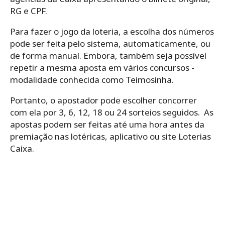
RG e CPF.
Para‌ ‌fazer‌ ‌o‌ ‌jogo da loteria,‌ ‌a‌ ‌escolha‌ ‌dos‌ ‌números‌
‌pode‌ ‌ser‌ ‌feita‌ ‌pelo‌ ‌sistema,‌ ‌automaticamente,‌ ‌ou‌
‌de‌ ‌forma‌ ‌manual.‌ Embora, ‌também‌ ‌seja‌ ‌possível‌
‌repetir‌ ‌a‌ ‌mesma‌ ‌aposta‌ ‌em‌ ‌vários‌ ‌concursos -‌
‌modalidade‌ ‌conhecida‌ ‌como‌ ‌Teimosinha.‌ ‌
Portanto, o ‌apostador‌ ‌pode‌ ‌escolher‌ ‌concorrer‌
‌com‌ ‌ela‌ ‌por‌ ‌3,‌ ‌6,‌ ‌12,‌ ‌18‌ ‌ou‌ ‌24‌ ‌sorteios seguidos.‌ ‌ As
apostas podem ser feitas até uma hora antes da
premiação nas lotéricas, aplicativo ou site Loterias
Caixa.