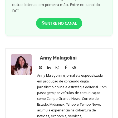
outras loterias em primeira mão. Entre no canal do
DCI.
ENTRE NO CANAL
Anny Malagolini
Anny
Anny
Anny
Anny
Site
Malagolini
Malagolini
Malagolini
Malagolini
de
Anny Malagolini é jornalista especializada
no
no
no
no
Anny
em produção de conteúdo digital,
Pinterest
LinkedIn
Instagram
Facebook
Malagolini
jornalismo online e estratégia editorial. Com
passagem por veículos de comunicação
como Campo Grande News, Correio do
Estado, Midiamax, Yahoo e Tempo Novo,
acumula experiência na cobertura de
notícias, economia, serviços,