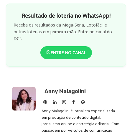
Resultado de loteria no WhatsApp!
Receba os resultados da Mega-Sena, Lotofácil e
outras loterias em primeira mão. Entre no canal do
DCI.
ENTRE NO CANAL
Anny Malagolini
Anny
Anny
Anny
Anny
Site
Malagolini
Malagolini
Malagolini
Malagolini
de
Anny Malagolini é jornalista especializada
no
no
no
no
Anny
em produção de conteúdo digital,
Pinterest
LinkedIn
Instagram
Facebook
Malagolini
jornalismo online e estratégia editorial. Com
passagem por veículos de comunicação