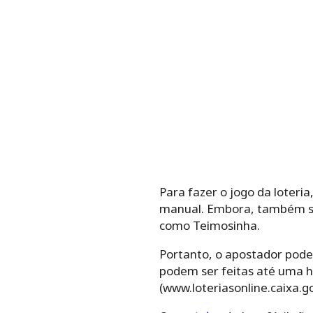
Para‌ ‌fazer‌ ‌o‌ ‌jogo da loteria,
‌manual.‌ Embora, ‌também‌ ‌seja
‌como‌ ‌Teimosinha.‌ ‌
Portanto, o ‌apostador‌ ‌pode‌ ‌esc
podem ser feitas até uma ho
(www.loteriasonline.caixa.go