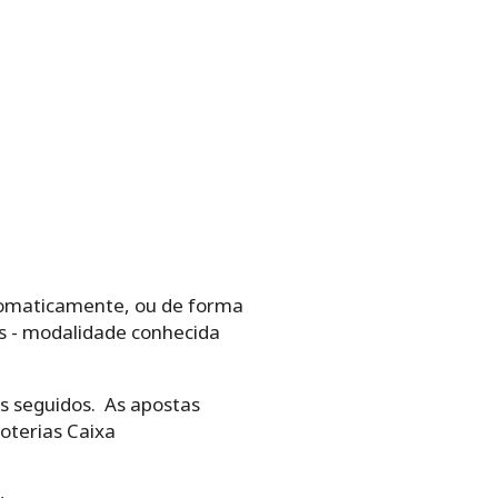
‌automaticamente,‌ ‌ou‌ ‌de‌ ‌forma‌
os -‌ ‌modalidade‌ ‌conhecida‌
teios seguidos.‌ ‌ As apostas
Loterias Caixa