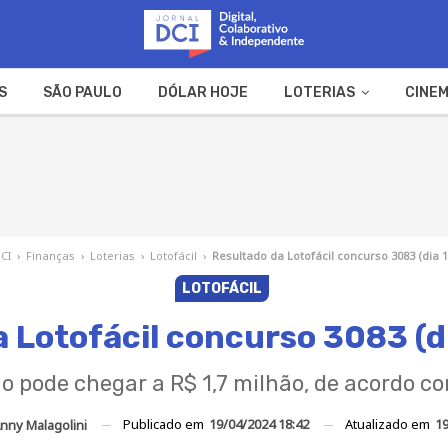
S
SÃO PAULO
DÓLAR HOJE
LOTERIAS
CINEM
A FAZENDA
WEB STORIES
DCI
›
Finanças
›
Loterias
›
Lotofácil
›
Resultado da Lotofácil concurso 3083 (dia 1
LOTOFÁCIL
a Lotofácil concurso 3083 (d
 pode chegar a R$ 1,7 milhão, de acordo c
Publicado em
19/04/2024 18:42
Atualizado em
19
nny Malagolini