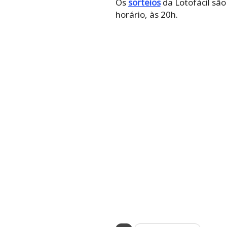
Os‌ ‌
sorteios‌
‌da‌ ‌Lotofácil‌ ‌sã
‌horário,‌ ‌às‌ ‌20h.