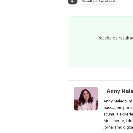
Resultado Lotofácil
Receba os resulta
Anny Mala
Anny Malagolini 
passagem por v
acumula experiên
Atualmente, lid
jornalismo digit