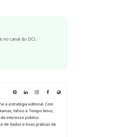
e no canal do DCI.
Anny
Anny
Anny
Anny
Site
Malagolini
Malagolini
Malagolini
Malagolini
de
ne e estratégia editorial. Com
no
no
no
no
Anny
diamax, Yahoo e Tempo Novo,
Pinterest
LinkedIn
Instagram
Facebook
Malagolini
de interesse público.
se de dados e boas práticas de