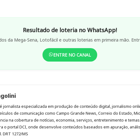
Resultado de loteria no WhatsApp!
dos da Mega-Sena, Lotofácil e outras loterias em primeira mão. Entr
ENTRE NO CANAL
golini
é jornalista especializada em produção de conteúdo digital, jornalismo onli
eículos de comunicação como Campo Grande News, Correio do Estado, Mi
cia na cobertura de notícias, economia, serviços, entretenimento e temas 
era o portal DCI, onde desenvolve conteúdos baseados em apuração, análi
al. DRT 1272/MS