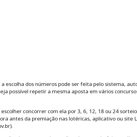
‌ ‌a‌ ‌escolha‌ ‌dos‌ ‌números‌ ‌pode‌ ‌ser‌ ‌feita‌ ‌pelo‌ ‌sistema,‌ 
‌ ‌possível‌ ‌repetir‌ ‌a‌ ‌mesma‌ ‌aposta‌ ‌em‌ ‌vários‌ ‌concurs
olher‌ ‌concorrer‌ ‌com‌ ‌ela‌ ‌por‌ ‌3,‌ ‌6,‌ ‌12,‌ ‌18‌ ‌ou‌ ‌24‌ ‌sor
ra antes da premiação nas lotéricas, aplicativo ou site 
v.br).