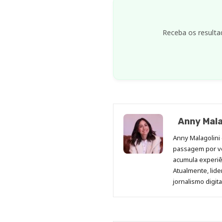
Receba os resulta
Anny Mala
Anny Malagolini 
passagem por v
acumula experiên
Atualmente, lid
jornalismo digit