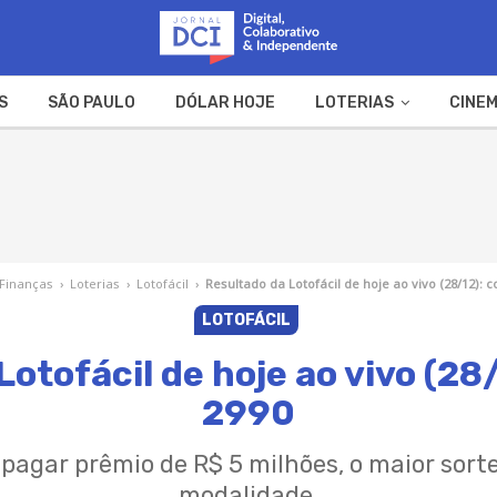
S
SÃO PAULO
DÓLAR HOJE
LOTERIAS
CINEM
A FAZENDA
WEB STORIES
Finanças
›
Loterias
›
Lotofácil
›
Resultado da Lotofácil de hoje ao vivo (28/12): 
LOTOFÁCIL
Lotofácil de hoje ao vivo (28
2990
 pagar prêmio de R$ 5 milhões, o maior sor
modalidade.