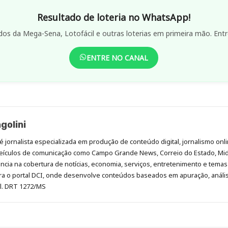
Resultado de loteria no WhatsApp!
dos da Mega-Sena, Lotofácil e outras loterias em primeira mão. Entr
ENTRE NO CANAL
golini
é jornalista especializada em produção de conteúdo digital, jornalismo onli
eículos de comunicação como Campo Grande News, Correio do Estado, Mi
cia na cobertura de notícias, economia, serviços, entretenimento e temas 
era o portal DCI, onde desenvolve conteúdos baseados em apuração, análi
al. DRT 1272/MS