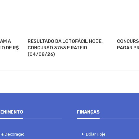
AM A
RESULTADO DA LOTOFÁCIL HOJE,
CONCURSO
IO DE R$
CONCURSO 3753 E RATEIO
PAGAR PR
(04/08/26)
ENIMENTO
FINANÇAS
 e Decoração
Dólar Hoje