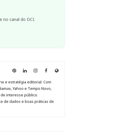
e no canal do DCI.
Anny
Anny
Anny
Anny
Site
Malagolini
Malagolini
Malagolini
Malagolini
de
ne e estratégia editorial. Com
no
no
no
no
Anny
diamax, Yahoo e Tempo Novo,
Pinterest
LinkedIn
Instagram
Facebook
Malagolini
de interesse público.
se de dados e boas práticas de