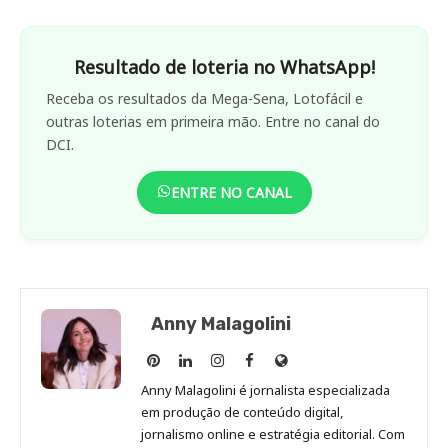
Resultado de loteria no WhatsApp!
Receba os resultados da Mega-Sena, Lotofácil e
outras loterias em primeira mão. Entre no canal do
DCI.
ENTRE NO CANAL
Anny Malagolini
Anny
Anny
Anny
Anny
Site
Malagolini
Malagolini
Malagolini
Malagolini
de
Anny Malagolini é jornalista especializada
no
no
no
no
Anny
em produção de conteúdo digital,
Pinterest
LinkedIn
Instagram
Facebook
Malagolini
jornalismo online e estratégia editorial. Com