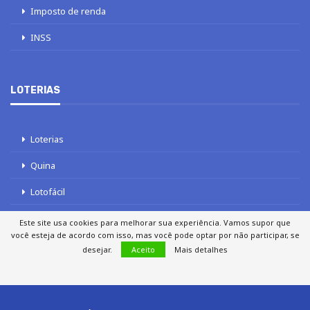
Imposto de renda
INSS
LOTERIAS
Loterias
Quina
Lotofácil
Mega-Sena
Este site usa cookies para melhorar sua experiência. Vamos supor que
você esteja de acordo com isso, mas você pode optar por não participar, se
Tele sena
desejar.
Aceito
Mais detalhes