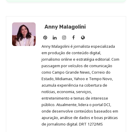
Anny Malagolini
Anny
Anny
Anny
Anny
Site
Malagolini
Malagolini
Malagolini
Malagolini
de
Anny Malagolini é jornalista especializada
no
no
no
no
Anny
em produção de conteúdo digital,
Pinterest
LinkedIn
Instagram
Facebook
Malagolini
jornalismo online e estratégia editorial. Com
passagem por veículos de comunicação
como Campo Grande News, Correio do
Estado, Midiamax, Yahoo e Tempo Novo,
acumula experiência na cobertura de
notícias, economia, serviços,
entretenimento e temas de interesse
público. Atualmente, lidera o portal DCI,
onde desenvolve conteúdos baseados em
apuração, análise de dados e boas práticas
de jornalismo digital. DRT 1272/MS