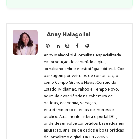
Anny Malagolini
Anny
Anny
Anny
Anny
Site
Malagolini
Malagolini
Malagolini
Malagolini
de
Anny Malagolini é jornalista especializada
no
no
no
no
Anny
em produção de conteúdo digital,
Pinterest
LinkedIn
Instagram
Facebook
Malagolini
jornalismo online e estratégia editorial. Com
passagem por veículos de comunicação
como Campo Grande News, Correio do
Estado, Midiamax, Yahoo e Tempo Novo,
acumula experiência na cobertura de
notícias, economia, serviços,
entretenimento e temas de interesse
público. Atualmente, lidera o portal DCI,
onde desenvolve conteúdos baseados em
apuração, análise de dados e boas práticas
de jornalismo digital. DRT 1272/MS