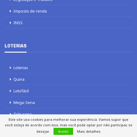
Imposto de renda
INSS
LOTERIAS
Loterias
Quina
Lotofácil
Mega-Sena
Tele sena
Este site usa cookies para melhorar sua experiência. Vamos supor que
você esteja de acordo com isso, mas você pode optar por não participar, se
desejar.
Aceito
Mais detalhes