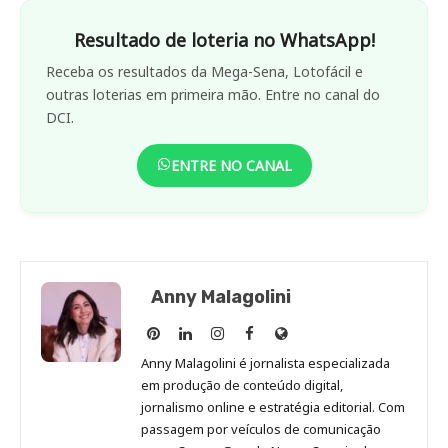
Resultado de loteria no WhatsApp!
Receba os resultados da Mega-Sena, Lotofácil e
outras loterias em primeira mão. Entre no canal do
DCI.
ENTRE NO CANAL
Anny Malagolini
Anny
Anny
Anny
Anny
Site
Malagolini
Malagolini
Malagolini
Malagolini
de
Anny Malagolini é jornalista especializada
no
no
no
no
Anny
em produção de conteúdo digital,
Pinterest
LinkedIn
Instagram
Facebook
Malagolini
jornalismo online e estratégia editorial. Com
passagem por veículos de comunicação