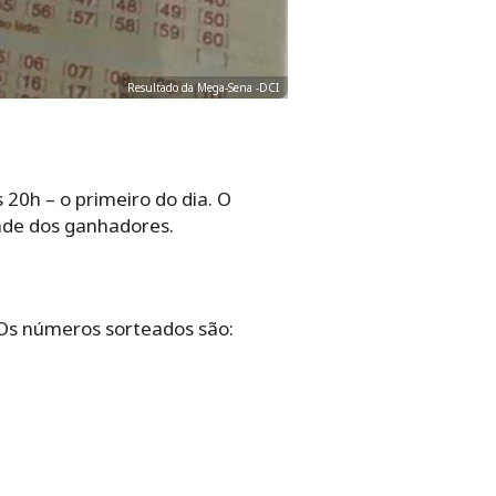
Resultado da Mega-Sena -DCI
 20h – o primeiro do dia. O
ade dos ganhadores.
 Os números sorteados são: