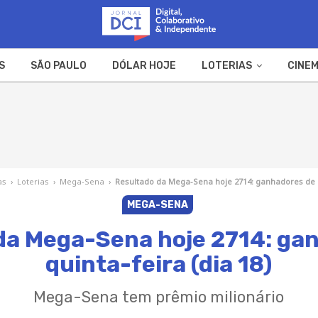
S
SÃO PAULO
DÓLAR HOJE
LOTERIAS
CINEM
A FAZENDA
WEB STORIES
as
›
Loterias
›
Mega-Sena
›
Resultado da Mega-Sena hoje 2714: ganhadores de qu
MEGA-SENA
da Mega-Sena hoje 2714: ga
quinta-feira (dia 18)
Mega-Sena tem prêmio milionário