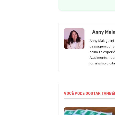
Anny Mala
Anny Malagolini 
passagem por v
acumula experiên
Atualmente, lid
jornalismo digit
VOCÊ PODE GOSTAR TAMBÉ