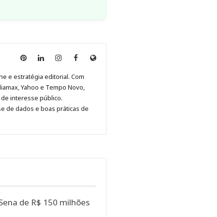
Anny
Anny
Anny
Anny
Site
Malagolini
Malagolini
Malagolini
Malagolini
de
ne e estratégia editorial. Com
no
no
no
no
Anny
diamax, Yahoo e Tempo Novo,
Pinterest
LinkedIn
Instagram
Facebook
Malagolini
de interesse público.
se de dados e boas práticas de