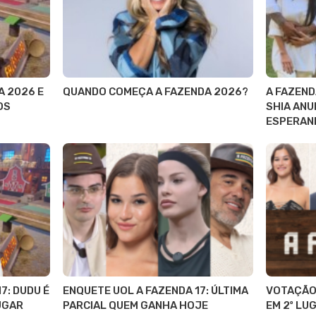
A 2026 E
QUANDO COMEÇA A FAZENDA 2026?
A FAZEND
OS
SHIA ANU
ESPERAND
7: DUDU É
ENQUETE UOL A FAZENDA 17: ÚLTIMA
VOTAÇÃO 
LUGAR
PARCIAL QUEM GANHA HOJE
EM 2º LU