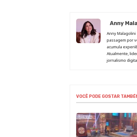
Anny Mala
Anny Malagolini 
passagem por v
acumula experiên
Atualmente, lid
jornalismo digit
VOCÊ PODE GOSTAR TAMBÉ