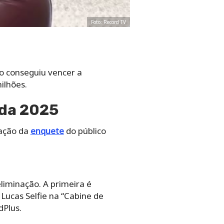
Foto: Record TV
o conseguiu vencer a
ilhões.
nda 2025
tação da
enquete
do público
liminação. A primeira é
Lucas Selfie na “Cabine de
dPlus.