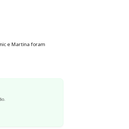
anic e Martina foram
ão.