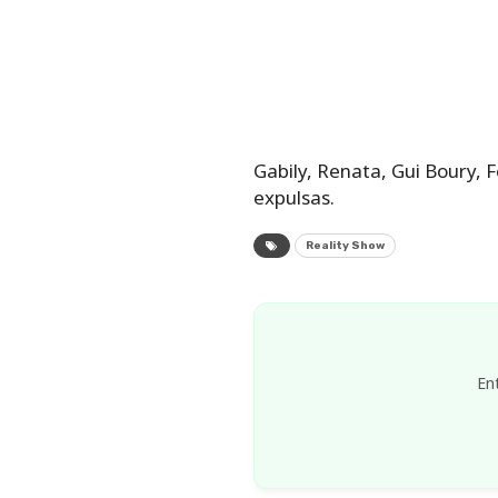
Gabily, Renata, Gui Boury,
expulsas.
Reality Show
En