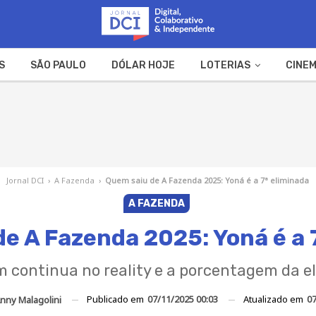
S
SÃO PAULO
DÓLAR HOJE
LOTERIAS
CINEM
A FAZENDA
WEB STORIES
Jornal DCI
›
A Fazenda
›
Quem saiu de A Fazenda 2025: Yoná é a 7ª eliminada
A FAZENDA
e A Fazenda 2025: Yoná é a 
m continua no reality e a porcentagem da e
Publicado em
07/11/2025 00:03
Atualizado em
07
nny Malagolini