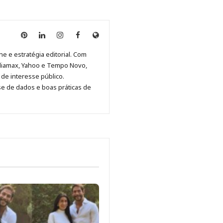
Anny
Anny
Anny
Anny
Site
Malagolini
Malagolini
Malagolini
Malagolini
de
ne e estratégia editorial. Com
no
no
no
no
Anny
diamax, Yahoo e Tempo Novo,
Pinterest
LinkedIn
Instagram
Facebook
Malagolini
de interesse público.
se de dados e boas práticas de