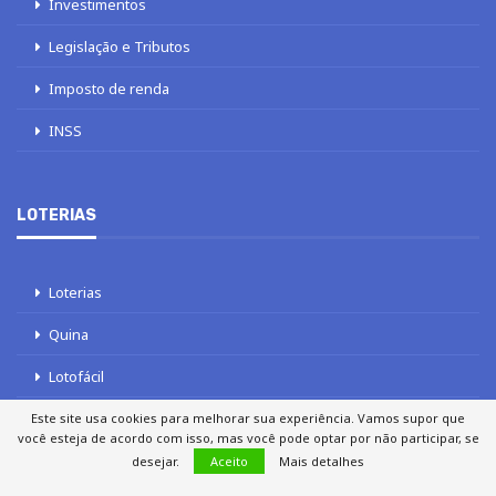
Investimentos
Legislação e Tributos
Imposto de renda
INSS
LOTERIAS
Loterias
Quina
Lotofácil
Mega-Sena
Este site usa cookies para melhorar sua experiência. Vamos supor que
você esteja de acordo com isso, mas você pode optar por não participar, se
Tele sena
desejar.
Aceito
Mais detalhes